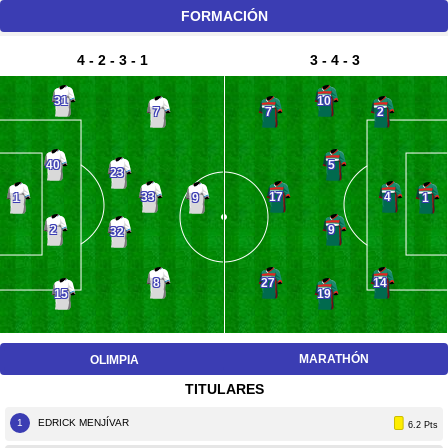
FORMACIÓN
4 - 2 - 3 - 1
3 - 4 - 3
31
10
7
7
2
40
5
23
33
17
4
1
9
1
2
9
32
8
27
14
15
19
MARATHÓN
OLIMPIA
TITULARES
1
EDRICK MENJÍVAR
6.2 Pts