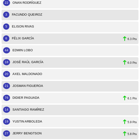
22
ONAN RODRÍGUEZ
3
FACUNDO QUEIROZ
5
ELISON RIVAS
6
FÉLIX GARCÍA
6.3 Pts
44
EDWIN LOBO
18
JOSÉ RAÚL GARCÍA
6.0 Pts
20
AXEL MALDONADO
21
JOSMAN FIGUEROA
76
DIDIER PAGUADA
6.1 Pts
14
SANTIAGO RAMÍREZ
19
YUSTIN ARBOLEDA
5.9 Pts
27
JERRY BENGTSON
5.8 Pts