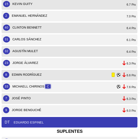
15
KEVIN GUITY
6.7 Pts
2
EMANUEL HERNÁNDEZ
7.0 Pts
40
CLINTON BENNETT
6.4 Pts
31
CARLOS SÁNCHEZ
6.1 Pts
32
AGUSTÍN MULET
6.4 Pts
23
JORGE ÁLVAREZ
6.3 Pts
8
EDWIN RODRÍGUEZ
6.6 Pts
33
MICHAELL CHIRINOS
C
7.6 Pts
7
JOSÉ PINTO
6.3 Pts
9
JORGE BENGUCHÉ
6.0 Pts
DT
EDUARDO ESPINEL
SUPLENTES