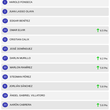
1
HAROLD FONSECA
3
JUAN LASSO OLAYA
17
EDGAR BENÍTEZ
24
OMAR ELVIR
6.5 Pts
11
CRISTIAN CALIX
15
JOSÉ DOMÍNGUEZ
27
DARLIN MURILLO
6.2 Pts
30
MARLON RAMÍREZ
5.8 Pts
35
STEDMAN PÉREZ
9
JORLIÁN SÁNCHEZ
5.8 Pts
18
ÁNGEL GABRIEL VILLATORO
20
AARÓN CABRERA
5.6 Pts