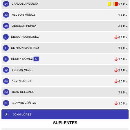
14
CARLOS ARGUETA
5.4 Pts
33
NELSON MUÑOZ
5.9 Pts
26
GEISSON PEREA
6.7 Pts
7
DIEGO RODRÍGUEZ
6.3 Pts
5
DEYRON MARTÍNEZ
5.7 Pts
8
HENRY GÓMEZ
C
5.6 Pts
12
YEISON MEJÍA
5.9 Pts
34
KEVIN LÓPEZ
6.0 Pts
23
JUAN DELGADO
5.7 Pts
21
CLAYVIN ZÚÑIGA
5.6 Pts
DT
JOHN LÓPEZ
SUPLENTES