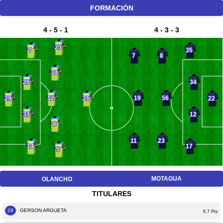
FORMACIÓN
4 - 5 - 1
4 - 3 - 3
23
7
35
7
8
34
26
34
12
19
56
29
21
22
33
12
8
11
23
14
17
5
MOTAGUA
OLANCHO
TITULARES
29
GERSON ARGUETA
6.7 Pts