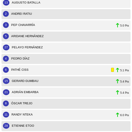
13
AUGUSTO BATALLA
2
ANDREI RATIU
3
PEP CHAVARRÍA
5.0 Pts
5
ARIDANE HERNÁNDEZ
27
PELAYO FERNÁNDEZ
4
PEDRO DÍAZ
6
PATHÉ CISS
5.1 Pts
15
GERARD GUMBAU
5.4 Pts
21
ADRIÁN EMBARBA
5.4 Pts
8
ÓSCAR TREJO
11
RANDY NTEKA
6.0 Pts
28
ETIENNE ETOO