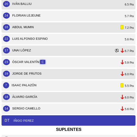
20
IVÁN BALLIU
6.5 Pts
24
FLORIAN LEJEUNE
5.7 Pts
16
ABDUL MUMIN
7.2 Pts
22
LUIS ALFONSO ESPINO
5.6 Pts
17
UNAI LÓPEZ
6.7 Pts
23
ÓSCAR VALENTÍN
C
5.9 Pts
19
JORGE DE FRUTOS
6.0 Pts
7
ISAAC PALAZÓN
5.5 Pts
18
ÁLVARO GARCÍA
6.0 Pts
14
SERGIO CAMELLO
5.6 Pts
DT
IÑIGO PEREZ
SUPLENTES