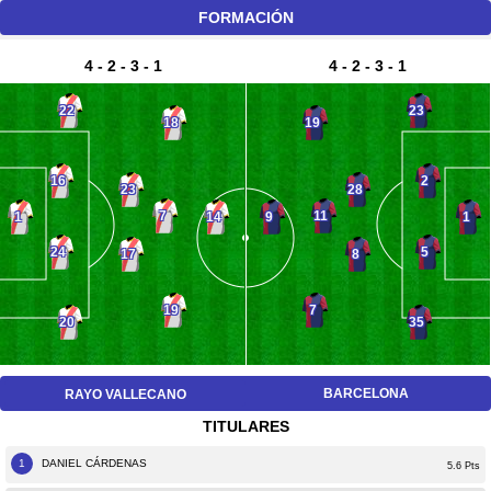
FORMACIÓN
4 - 2 - 3 - 1
4 - 2 - 3 - 1
22
23
18
19
16
2
23
28
7
11
1
14
9
1
24
5
17
8
19
7
20
35
BARCELONA
RAYO VALLECANO
TITULARES
1
DANIEL CÁRDENAS
5.6 Pts