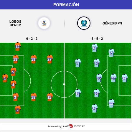
FORMACIÓN
LOBOS
GÉNESIS PN
UPNFM
6 - 2 - 2
3 - 5 - 2
14
6
2
13
19
27
13
7
5
15
27
1
23
4
16
11
3
18
11
33
21
2