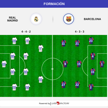
FORMACIÓN
REAL
BARCELONA
MADRID
4 - 4 - 2
4 - 3 - 3
12
5
23
11
21
7
22
8
4
9
15
13
1
18
10
33
11
27
22
17
15
2