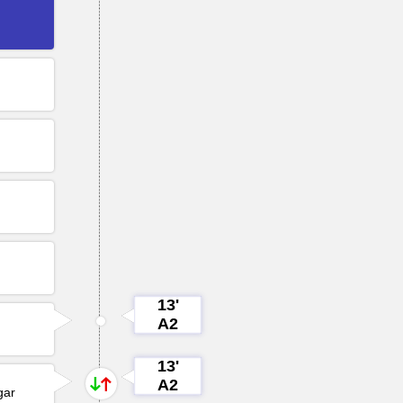
13'
A2
13'
A2
gar