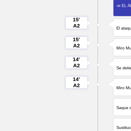
📣 EL 
15'
A2
El ataq
15'
A2
Miro M
14'
A2
Se deti
14'
A2
Miro M
Saque d
Sustituc