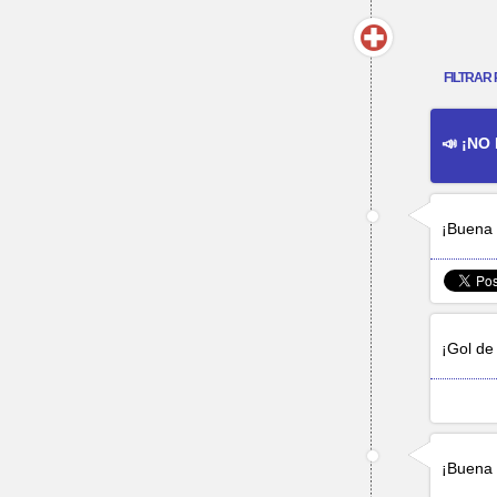
FILTRAR 
📣 ¡NO
¡Buena 
¡Gol d
¡Buena 