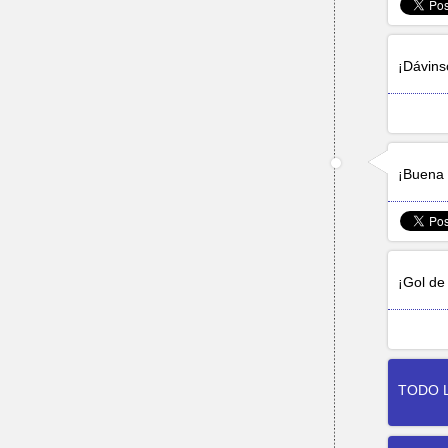
¡
Dávins
¡Buena 
¡Gol d
TODO L