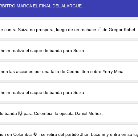
ÁRBITRO MARCA EL FINAL DEL ALARGUE.
ue contra Suiza no prospera, luego de un rechace ☄ de
Gregor Kobel
.
uheim
realiza el saque de banda para Suiza.
enen las acciones por una falta de
Cedric Itten
sobre
Yerry Mina
.
uheim
realiza el saque de banda para Suiza.
e banda 🙌 para Colombia, lo ejecuta
Daniel Muñoz
.
ión en Colombia 🔄 ; se retira del partido
Jhon Lucumí
y entra en su lu