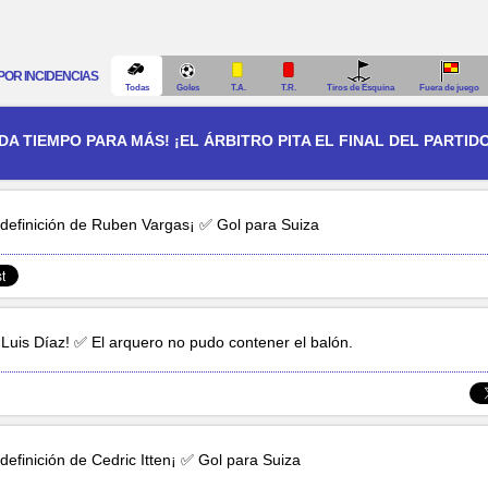
POR INCIDENCIAS
Todas
Goles
T.A.
T.R.
Tiros de Esquina
Fuera de juego
 DA TIEMPO PARA MÁS! ¡EL ÁRBITRO PITA EL FINAL DEL PARTID
definición de
Ruben Vargas
¡ ✅ Gol para Suiza
e
Luis Díaz
! ✅ El arquero no pudo contener el balón.
definición de
Cedric Itten
¡ ✅ Gol para Suiza