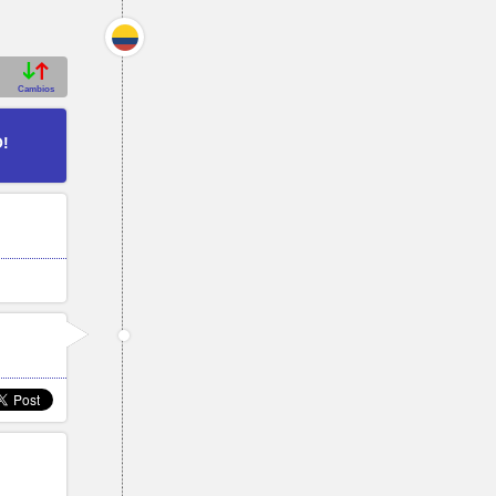
Cambios
O!