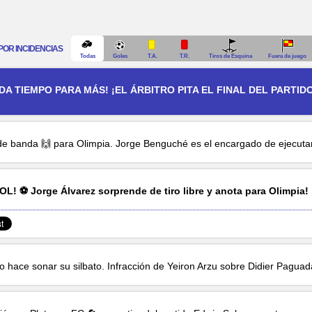
POR INCIDENCIAS
Todas
Goles
T.A.
T.R.
Tiros de Esquina
Fuera de juego
 DA TIEMPO PARA MÁS! ¡EL ÁRBITRO PITA EL FINAL DEL PARTID
e banda 🙌 para Olimpia.
Jorge Benguché
es el encargado de ejecutar
OL! ⚽
Jorge Álvarez
sorprende de tiro libre y anota para Olimpia!
ro hace sonar su silbato. Infracción de
Yeiron Arzu
sobre
Didier Paguad