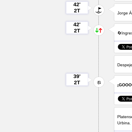
42'
2T
Jorge Á
42'
2T
🔄Ingr
Despej
39'
2T
¡GOOOO
Platens
Urbina
.