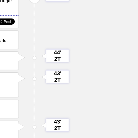
u lugar
rlo.
44'
2T
43'
2T
43'
2T