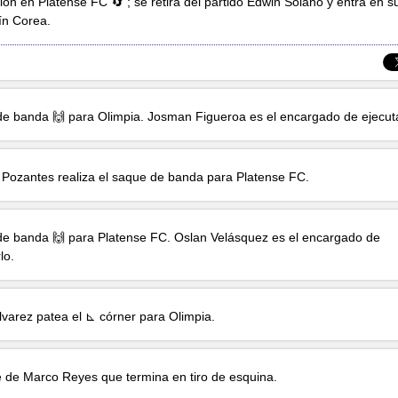
ión en Platense FC 🔄 ; se retira del partido
Edwin Solano
y entra en s
ín Corea
.
e banda 🙌 para Olimpia.
Josman Figueroa
es el encargado de ejecuta
 Pozantes
realiza el saque de banda para Platense FC.
e banda 🙌 para Platense FC.
Oslan Velásquez
es el encargado de
lo.
lvarez
patea el ⊾ córner para Olimpia.
e de
Marco Reyes
que termina en tiro de esquina.