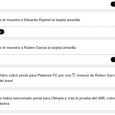
tro le muestra a
Eduardo Espinel
la tarjeta amarilla.
tro le muestra a
Ruben Garcia
la tarjeta amarilla.
árbitro cobró penal para Platense FC por una 🖐 (mano) de
Ruben Garc
del área!
tro había sancionado penal para Olimpia y, tras la prueba del VAR, cobr
áxima.