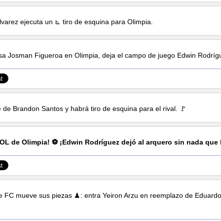
lvarez
ejecuta un ⊾ tiro de esquina para Olimpia.
esa
Josman Figueroa
en Olimpia, deja el campo de juego
Edwin Rodríg
e de
Brandon Santos
y habrá tiro de esquina para el rival. 🚩
L de Olimpia! ⚽ ¡
Edwin Rodríguez
dejó al arquero sin nada que 
e FC mueve sus piezas ♟: entra
Yeiron Arzu
en reemplazo de
Eduard