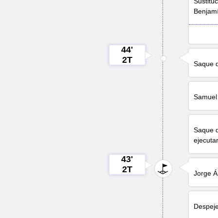
Sustituc
Benjam
44'
2T
Saque d
Samuel
Saque d
ejecutar
43'
2T
Jorge Á
Despej