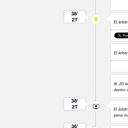
38'
2T
El árbi
El árbi
🚨 ¡El 
dentro 
38'
2T
El árbi
pena m
36'