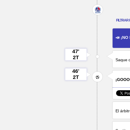
FILTRAR 
📣 ¡NO
47'
2T
Saque d
46'
2T
¡GOOO
El árbit