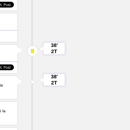
38'
2T
38'
2T
ia
ó la