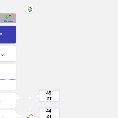
Cambios
O!
lo.
45'
2T
a
.
44'
2T