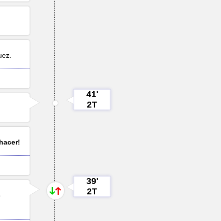
uez
.
41'
2T
hacer!
39'
2T
o