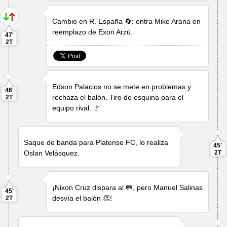
Cambio en R. España 🔄: entra
Mike Arana
en
reemplazo de
Exon Arzú
.
47'
2T
Edson Palacios
no se mete en problemas y
46'
rechaza el balón. Tiro de esquina para el
2T
equipo rival. 🚩
Saque de banda para Platense FC, lo realiza
45'
Oslan Velásquez
.
2T
¡
Nixon Cruz
dispara al 🥅, pero
Manuel Salinas
45'
desvía el balón 👏!
2T