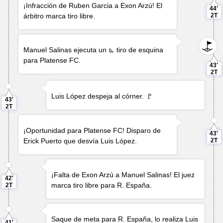
¡Infracción de
Ruben Garcia
a
Exon Arzú
! El
44'
árbitro marca tiro libre.
2T
Manuel Salinas
ejecuta un ⊾ tiro de esquina
para Platense FC.
43'
2T
Luis López
despeja al córner. 🚩
43'
2T
¡Oportunidad para Platense FC! Disparo de
43'
Erick Puerto
que desvía
Luis López
.
2T
¡Falta de
Exon Arzú
a
Manuel Salinas
! El juez
42'
marca tiro libre para R. España.
2T
Saque de meta para R. España, lo realiza
Luis
41'