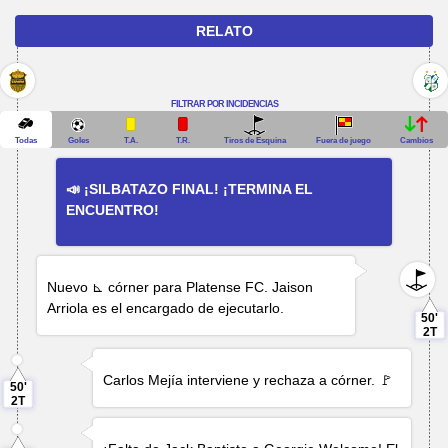
RELATO
FILTRAR POR INCIDENCIAS
Todas
Goles
T.A.
T.R.
Tiros de Esquina
Fuera de juego
Cambios
📣 ¡SILBATAZO FINAL! ¡TERMINA EL
ENCUENTRO!
Nuevo ⊾ córner para Platense FC.
Jaison
Arriola
es el encargado de ejecutarlo.
50'
2T
Carlos Mejía
interviene y rechaza a córner. 🚩
50'
2T