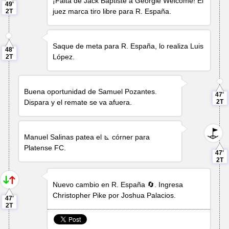
¡Falta de
Jack Baptiste
a
Georgie Welcome
! El
49'
juez marca tiro libre para R. España.
2T
Saque de meta para R. España, lo realiza
Luis
48'
López
.
2T
Buena oportunidad de
Samuel Pozantes
.
47'
Dispara y el remate se va afuera.
2T
Manuel Salinas
patea el ⊾ córner para
Platense FC.
47'
2T
Nuevo cambio en R. España 🔄. Ingresa
Christopher Pike
por
Joshua Palacios
.
47'
2T