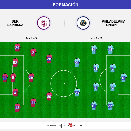
FORMACIÓN
DEP.
PHILADELPHIA
SAPRISSA
UNION
5 - 3 - 2
4 - 4 - 2
29
11
15
2
26
52
21
31
5
5
20
13
18
8
3
4
23
80
11
10
27
12